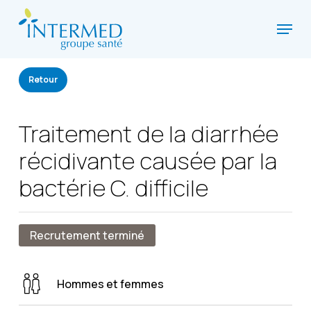
Skip
Menu
to
Close
main
Menu
content
Retour
Traitement de la diarrhée
récidivante causée par la
bactérie C. difficile
Recrutement terminé
Hommes et femmes