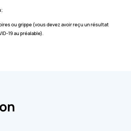
u;
oires ou grippe (vous devez avoir reçu un résultat
ID-19 au préalable).
ion