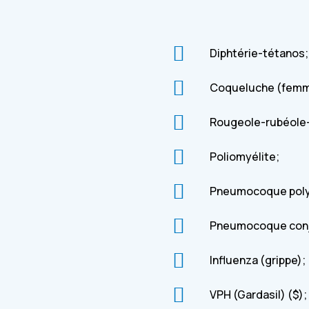
Nous avons différents
âge ou votre condition
Diphtérie-tétanos;
Coqueluche (femm
Rougeole-rubéole-
Poliomyélite;
Pneumocoque poly
Pneumocoque conju
Influenza (grippe);
VPH (Gardasil) ($);