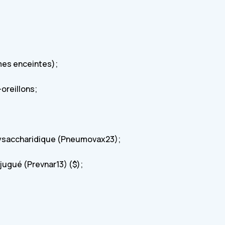
 vaccins recommandés selon votre
 :
es enceintes);
oreillons;
saccharidique (Pneumovax23);
gué (Prevnar13) ($);