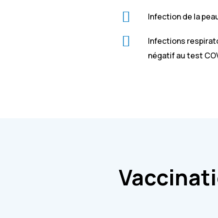
Infection de la pea
Infections respirat
négatif au test COV
Vaccinat