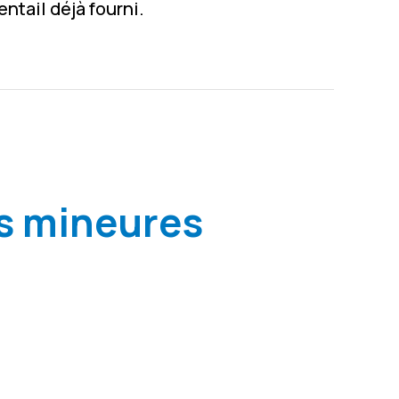
ntail déjà fourni.
ns mineures