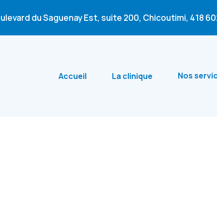
oulevard du Saguenay Est, suite 200, Chicoutimi,
418 6
Nos servi
Accueil
La clinique
inique