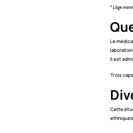
* L’âge mini
Que
Le médica
laboratoi
Il est adm
Trois cap
Div
Cette étud
ethniques