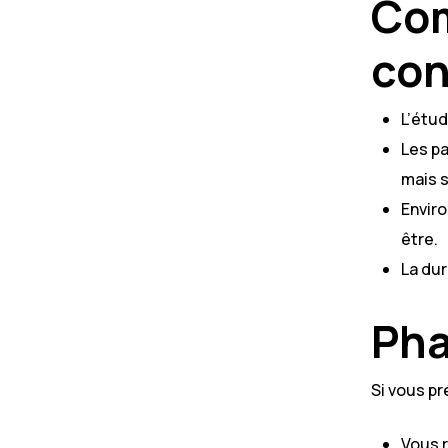
Com
con
L’étud
Les pa
mais 
Envir
être.
La dur
Pha
Si vous pr
Vous r