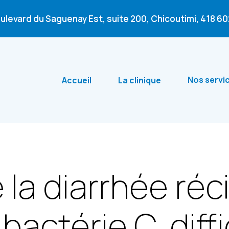
oulevard du Saguenay Est, suite 200, Chicoutimi,
418 6
Nos servi
Accueil
La clinique
 la diarrhée réc
bactérie C. diffi