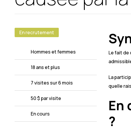
En recrutement
Syn
Hommes et femmes
Le fait d
admissibl
18 ans et plus
La partici
7 visites sur 6 mois
quelle rai
50 $ par visite
En 
En cours
?