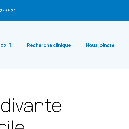
02-6620
ces
Recherche clinique
Nous joindre
idivante
cile