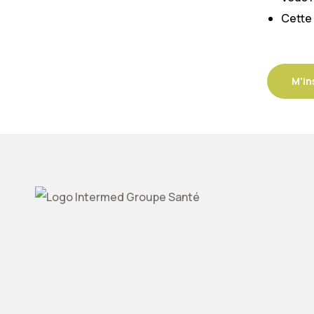
Cette 
M'in