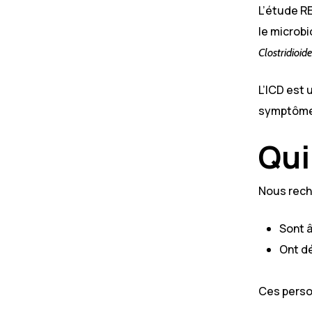
L’étude R
le microbi
Clostridioides
L’ICD est 
symptômes
Qui
Nous rech
Sont â
Ont dé
Ces person