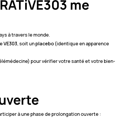
ORATiVE303 me
ays à travers le monde.
le
VE303
, soit un
placebo
(identique en apparence
élémédecine) pour vérifier votre santé et votre bien-
uverte
rticiper à une phase de prolongation ouverte :